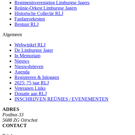
Regimentsvereniging Limburgse Jagers
Reünie-Orkest Limburgse Jagers
Historische Collectie RLJ
Fanfareorkesten
Bestuur RLJ
Algemeen
Webwinkel RLJ
De Limburgse Jager
In Memoriam
Nieuws
Nieuwsbrieven
Agenda
Registreren & Inloggen
2025: 75 jaar RLJ
Veteranen Links
Donatie aan RLJ
INSCHRIJVEN REÜNIES / EVENEMENTEN
ADRES
Postbus 33
5688 ZG Oirschot
CONTACT