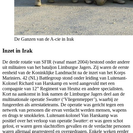
De Ganzen van de A-cie in Irak
Inzet in Irak
De derde rotatie van SFIR (vanaf maart 2004) bestond onder andere
uit militairen van het bataljon Limburgse Jagers. Zij waren de eerste
eenheid van de Koninklijke Landmacht na de inzet van het Korps
Mariniers. 42 (NL) Battlegroup stond onder leiding van Luitenant-
Kolonel Richard van Harskamp en werd aangevuld met een
compagnie van 12” Regiment van Heutsz en andere specialisten.
Kort na aankomst in Irak namen de Limburgse Jagers deel aan de
multinationale operatie
Swatter
(‘Vliegenmepper’), waarbij ze
fungeerden als arrestatieteams. De operatie was gericht tegen een
netwerk van personen die ervan verdacht werden mensen, wapens
en drugs te smokkelen. Luitenant-kolonel Van Harskamp was
positief over het verloop van operatie
Swatter
: er was geen schot
gelost, er waren geen slachtoffers gevallen en de verdachte personen
waren allemaal gearresteerd en overgedragen. Enkele weken eerder