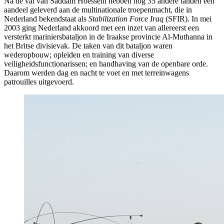
Na de val van Saddam Hoessein hebben nog 35 andere landen een
aandeel geleverd aan de multinationale troepenmacht, die in
Nederland bekendstaat als
Stabilization Force Iraq
(SFIR). In mei
2003 ging Nederland akkoord met een inzet van allereerst een
versterkt mariniersbataljon in de Iraakse provincie Al-Muthanna in
het Britse divisievak. De taken van dit bataljon waren
wederopbouw; opleiden en training van diverse
veiligheidsfunctionarissen; en handhaving van de openbare orde.
Daarom werden dag en nacht te voet en met terreinwagens
patrouilles uitgevoerd.