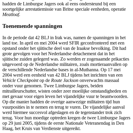
hadden de Limburgse Jagers ook al eens ondersteund bij een
soortgelijke arrestatiemissie van Britse speciale eenheden, operatie
Meatloaf
.
Toenemende spanningen
In de periode dat 42 BLJ in Irak was, namen de spanningen in het
land toe. In april en mei 2004 werd SFIR geconfronteerd met een
opstand onder het sjiitische deel van de Iraakse bevolking. Dit had
grote gevolgen voor het Nederlandse detachement dat in het
sjiitische zuiden gelegerd was. Zo werden er zogenaamde prikacties
uitgevoerd op de Nederlandse militairen, zoals mortieraanvallen op
de verschillende Nederlandse bases in al-Muthanna. Op 17 mei
2004 werd een eenheid van 42 BLJ tijdens het inrichten van een
Vehicle Checkpoint
op de
Route Jackson
onverwachts massaal
onder vuur genomen. Twee Limburgse Jagers, beiden
mitrailleurschutter, wisten onder zeer moeilijke omstandigheden en
met gevaar voor eigen leven het vijandelijke vuur te beantwoorden.
Op die manier hadden de overige aanwezige militairen tijd hun
vuurposities in te nemen en terug te vuren. De vijandelijke aanval
werd hiermee succesvol afgeslagen en de tegenstander trok zich
terug. Voor hun moedige optreden kregen de twee Limburgse Jagers
op 29 juni 2005, tijdens de eerste Nationale Veteranendag in Den
Haag, het Kruis van Verdienste uitgereikt.