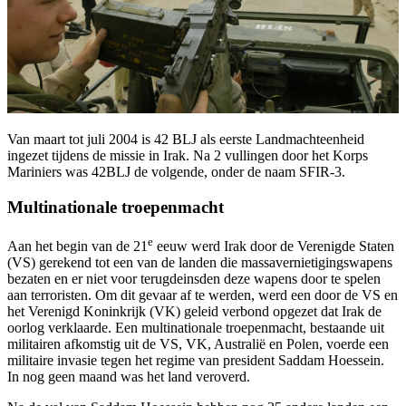
Van maart tot juli 2004 is 42 BLJ als eerste Landmachteenheid
ingezet tijdens de missie in Irak. Na 2 vullingen door het Korps
Mariniers was 42BLJ de volgende, onder de naam SFIR-3.
Multinationale troepenmacht
e
Aan het begin van de 21
eeuw werd Irak door de Verenigde Staten
(VS) gerekend tot een van de landen die massavernietigingswapens
bezaten en er niet voor terugdeinsden deze wapens door te spelen
aan terroristen. Om dit gevaar af te werden, werd een door de VS en
het Verenigd Koninkrijk (VK) geleid verbond opgezet dat Irak de
oorlog verklaarde. Een multinationale troepenmacht, bestaande uit
militairen afkomstig uit de VS, VK, Australië en Polen, voerde een
militaire invasie tegen het regime van president Saddam Hoessein.
In nog geen maand was het land veroverd.