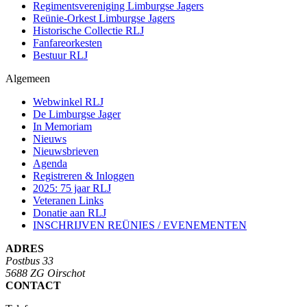
Regimentsvereniging Limburgse Jagers
Reünie-Orkest Limburgse Jagers
Historische Collectie RLJ
Fanfareorkesten
Bestuur RLJ
Algemeen
Webwinkel RLJ
De Limburgse Jager
In Memoriam
Nieuws
Nieuwsbrieven
Agenda
Registreren & Inloggen
2025: 75 jaar RLJ
Veteranen Links
Donatie aan RLJ
INSCHRIJVEN REÜNIES / EVENEMENTEN
ADRES
Postbus 33
5688 ZG Oirschot
CONTACT