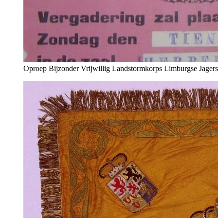
Oproep Bijzonder Vrijwillig Landstormkorps Limburgse Jagers