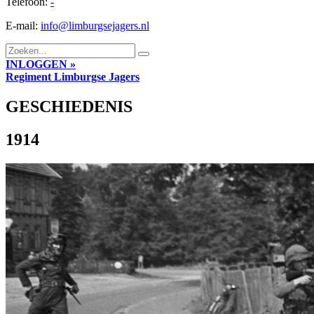
Telefoon:
-
E-mail:
info@limburgsejagers.nl
INLOGGEN »
Regiment
Limburgse Jagers
GESCHIEDENIS
1914