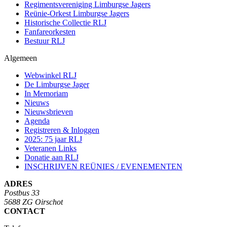
Regimentsvereniging Limburgse Jagers
Reünie-Orkest Limburgse Jagers
Historische Collectie RLJ
Fanfareorkesten
Bestuur RLJ
Algemeen
Webwinkel RLJ
De Limburgse Jager
In Memoriam
Nieuws
Nieuwsbrieven
Agenda
Registreren & Inloggen
2025: 75 jaar RLJ
Veteranen Links
Donatie aan RLJ
INSCHRIJVEN REÜNIES / EVENEMENTEN
ADRES
Postbus 33
5688 ZG Oirschot
CONTACT