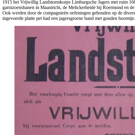
1915 het Vrijwillig Landstormkorps Limburgsche Jagers met ruim 1600 
garnizoensbanen in Maastricht, de Melickerheide bij Roermond en de
Ook werden door de compagnieën oefeningen gehouden op de diverse 
ingevoerde platte pet had een jagersgroene band met gouden hoorntj