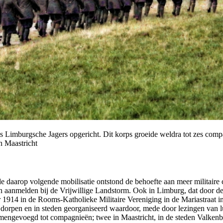
imburgsche Jagers opgericht. Dit korps groeide weldra tot zes compagn
n Maastricht
e daarop volgende mobilisatie ontstond de behoefte aan meer militaire 
nden aanmelden bij de Vrijwillige Landstorm. Ook in Limburg, dat door de
1914 in de Rooms-Katholieke Militaire Vereniging in de Mariastraat i
orpen en in steden georganiseerd waardoor, mede door lezingen van lu
mengevoegd tot compagnieën; twee in Maastricht, in de steden Valkenbu