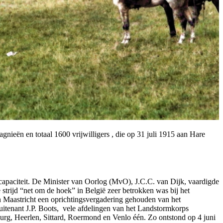
ieën en totaal 1600 vrijwilligers , die op 31 juli 1915 aan Hare
capaciteit. De Minister van Oorlog (MvO), J.C.C. van Dijk, vaardigde
 strijd “net om de hoek” in België zeer betrokken was bij het
n Maastricht een oprichtingsvergadering gehouden van het
itenant J.P. Boots, vele afdelingen van het Landstormkorps
rg, Heerlen, Sittard, Roermond en Venlo één. Zo ontstond op 4 juni