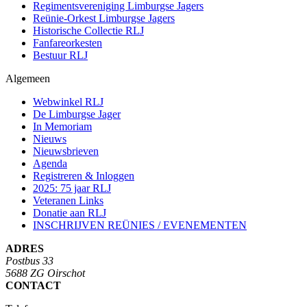
Regimentsvereniging Limburgse Jagers
Reünie-Orkest Limburgse Jagers
Historische Collectie RLJ
Fanfareorkesten
Bestuur RLJ
Algemeen
Webwinkel RLJ
De Limburgse Jager
In Memoriam
Nieuws
Nieuwsbrieven
Agenda
Registreren & Inloggen
2025: 75 jaar RLJ
Veteranen Links
Donatie aan RLJ
INSCHRIJVEN REÜNIES / EVENEMENTEN
ADRES
Postbus 33
5688 ZG Oirschot
CONTACT