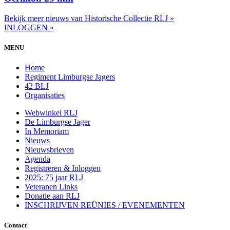
Bekijk meer nieuws van Historische Collectie RLJ »
INLOGGEN »
MENU
Home
Regiment Limburgse Jagers
42 BLJ
Organisaties
Webwinkel RLJ
De Limburgse Jager
In Memoriam
Nieuws
Nieuwsbrieven
Agenda
Registreren & Inloggen
2025: 75 jaar RLJ
Veteranen Links
Donatie aan RLJ
INSCHRIJVEN REÜNIES / EVENEMENTEN
Contact