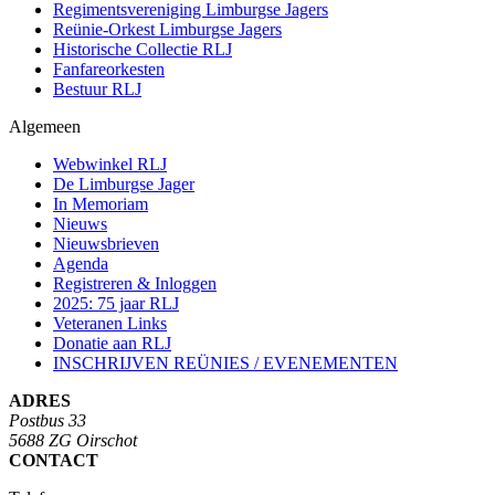
Regimentsvereniging Limburgse Jagers
Reünie-Orkest Limburgse Jagers
Historische Collectie RLJ
Fanfareorkesten
Bestuur RLJ
Algemeen
Webwinkel RLJ
De Limburgse Jager
In Memoriam
Nieuws
Nieuwsbrieven
Agenda
Registreren & Inloggen
2025: 75 jaar RLJ
Veteranen Links
Donatie aan RLJ
INSCHRIJVEN REÜNIES / EVENEMENTEN
ADRES
Postbus 33
5688 ZG Oirschot
CONTACT