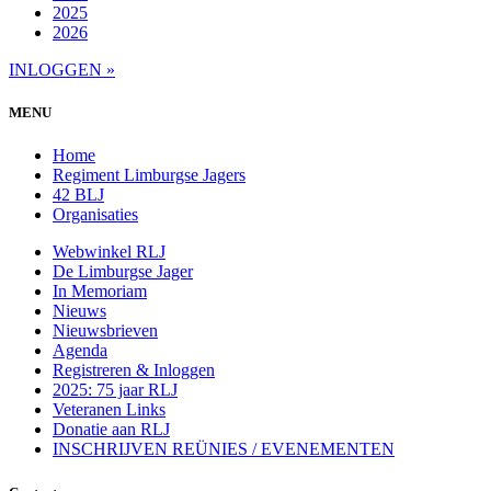
2025
2026
INLOGGEN »
MENU
Home
Regiment Limburgse Jagers
42 BLJ
Organisaties
Webwinkel RLJ
De Limburgse Jager
In Memoriam
Nieuws
Nieuwsbrieven
Agenda
Registreren & Inloggen
2025: 75 jaar RLJ
Veteranen Links
Donatie aan RLJ
INSCHRIJVEN REÜNIES / EVENEMENTEN