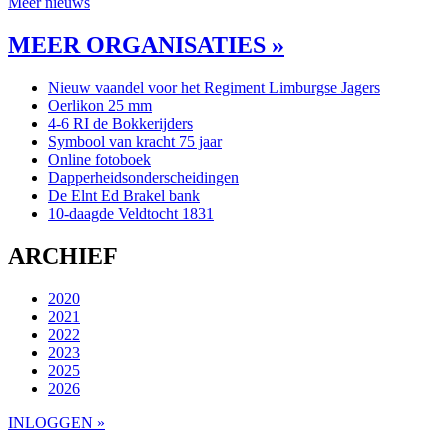
Meer nieuws
MEER ORGANISATIES »
Nieuw vaandel voor het Regiment Limburgse Jagers
Oerlikon 25 mm
4-6 RI de Bokkerijders
Symbool van kracht 75 jaar
Online fotoboek
Dapperheidsonderscheidingen
De Elnt Ed Brakel bank
10-daagde Veldtocht 1831
ARCHIEF
2020
2021
2022
2023
2025
2026
INLOGGEN »