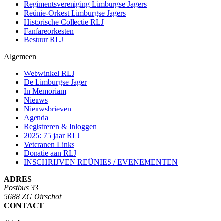
Regimentsvereniging Limburgse Jagers
Reünie-Orkest Limburgse Jagers
Historische Collectie RLJ
Fanfareorkesten
Bestuur RLJ
Algemeen
Webwinkel RLJ
De Limburgse Jager
In Memoriam
Nieuws
Nieuwsbrieven
Agenda
Registreren & Inloggen
2025: 75 jaar RLJ
Veteranen Links
Donatie aan RLJ
INSCHRIJVEN REÜNIES / EVENEMENTEN
ADRES
Postbus 33
5688 ZG Oirschot
CONTACT