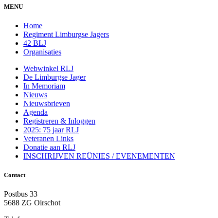
MENU
Home
Regiment Limburgse Jagers
42 BLJ
Organisaties
Webwinkel RLJ
De Limburgse Jager
In Memoriam
Nieuws
Nieuwsbrieven
Agenda
Registreren & Inloggen
2025: 75 jaar RLJ
Veteranen Links
Donatie aan RLJ
INSCHRIJVEN REÜNIES / EVENEMENTEN
Contact
Postbus 33
5688 ZG Oirschot