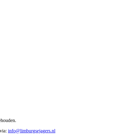
ehouden.
 via:
info@limburgsejagers.nl