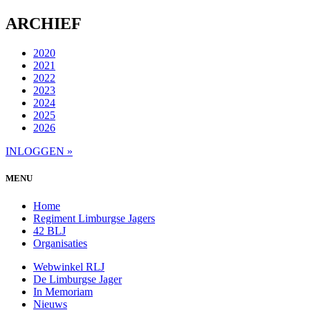
ARCHIEF
2020
2021
2022
2023
2024
2025
2026
INLOGGEN »
MENU
Home
Regiment Limburgse Jagers
42 BLJ
Organisaties
Webwinkel RLJ
De Limburgse Jager
In Memoriam
Nieuws