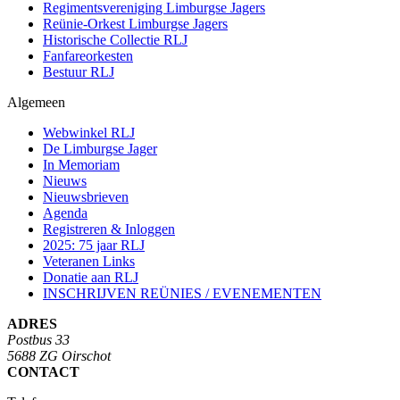
Regimentsvereniging Limburgse Jagers
Reünie-Orkest Limburgse Jagers
Historische Collectie RLJ
Fanfareorkesten
Bestuur RLJ
Algemeen
Webwinkel RLJ
De Limburgse Jager
In Memoriam
Nieuws
Nieuwsbrieven
Agenda
Registreren & Inloggen
2025: 75 jaar RLJ
Veteranen Links
Donatie aan RLJ
INSCHRIJVEN REÜNIES / EVENEMENTEN
ADRES
Postbus 33
5688 ZG Oirschot
CONTACT