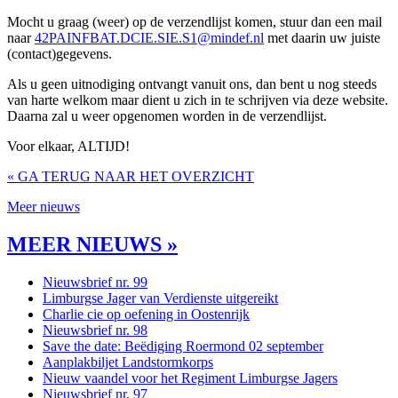
Mocht u graag (weer) op de verzendlijst komen, stuur dan een mail
naar
42PAINFBAT.DCIE.SIE.S1@mindef.nl
met daarin uw juiste
(contact)gegevens.
Als u geen uitnodiging ontvangt vanuit ons, dan bent u nog steeds
van harte welkom maar dient u zich in te schrijven via deze website.
Daarna zal u weer opgenomen worden in de verzendlijst.
Voor elkaar, ALTIJD!
« GA TERUG NAAR HET OVERZICHT
Meer nieuws
MEER NIEUWS »
Nieuwsbrief nr. 99
Limburgse Jager van Verdienste uitgereikt
Charlie cie op oefening in Oostenrijk
Nieuwsbrief nr. 98
Save the date: Beëdiging Roermond 02 september
Aanplakbiljet Landstormkorps
Nieuw vaandel voor het Regiment Limburgse Jagers
Nieuwsbrief nr. 97