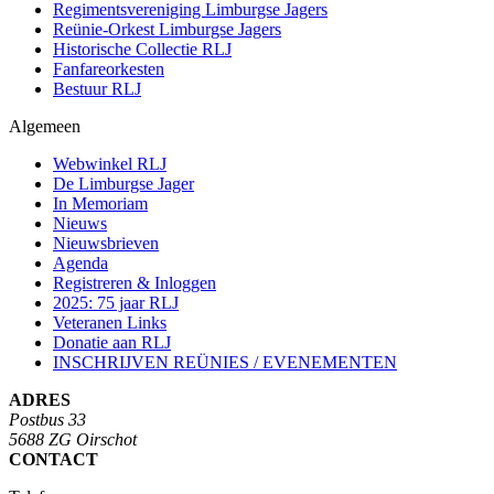
Regimentsvereniging Limburgse Jagers
Reünie-Orkest Limburgse Jagers
Historische Collectie RLJ
Fanfareorkesten
Bestuur RLJ
Algemeen
Webwinkel RLJ
De Limburgse Jager
In Memoriam
Nieuws
Nieuwsbrieven
Agenda
Registreren & Inloggen
2025: 75 jaar RLJ
Veteranen Links
Donatie aan RLJ
INSCHRIJVEN REÜNIES / EVENEMENTEN
ADRES
Postbus 33
5688 ZG Oirschot
CONTACT