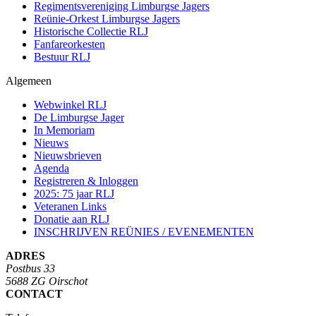
Regimentsvereniging Limburgse Jagers
Reünie-Orkest Limburgse Jagers
Historische Collectie RLJ
Fanfareorkesten
Bestuur RLJ
Algemeen
Webwinkel RLJ
De Limburgse Jager
In Memoriam
Nieuws
Nieuwsbrieven
Agenda
Registreren & Inloggen
2025: 75 jaar RLJ
Veteranen Links
Donatie aan RLJ
INSCHRIJVEN REÜNIES / EVENEMENTEN
ADRES
Postbus 33
5688 ZG Oirschot
CONTACT