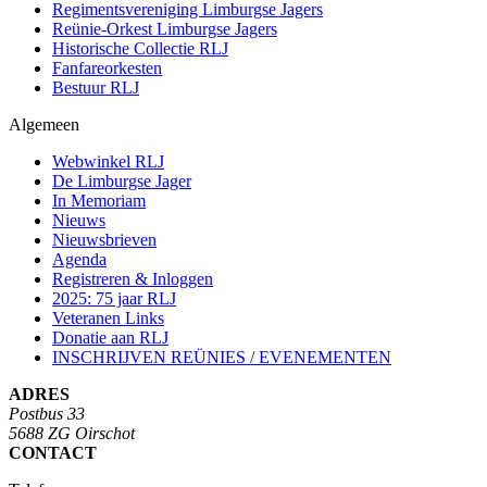
Regimentsvereniging Limburgse Jagers
Reünie-Orkest Limburgse Jagers
Historische Collectie RLJ
Fanfareorkesten
Bestuur RLJ
Algemeen
Webwinkel RLJ
De Limburgse Jager
In Memoriam
Nieuws
Nieuwsbrieven
Agenda
Registreren & Inloggen
2025: 75 jaar RLJ
Veteranen Links
Donatie aan RLJ
INSCHRIJVEN REÜNIES / EVENEMENTEN
ADRES
Postbus 33
5688 ZG Oirschot
CONTACT