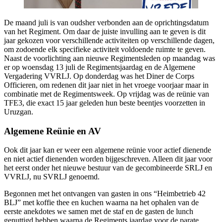
De maand juli is van oudsher verbonden aan de oprichtingsdatum
van het Regiment. Om daar de juiste invulling aan te geven is dit
jaar gekozen voor verschillende activiteiten op verschillende dagen,
om zodoende elk specifieke activiteit voldoende ruimte te geven.
Naast de voorlichting aan nieuwe Regimentsleden op maandag was
er op woensdag 13 juli de Regimentsjaardag en de Algemene
Vergadering VVRLJ. Op donderdag was het Diner de Corps
Officieren, om redenen dit jaar niet in het vroege voorjaar maar in
combinatie met de Regimentsweek. Op vrijdag was de reünie van
TFE3, die exact 15 jaar geleden hun beste beentjes voorzetten in
Uruzgan.
Algemene Reünie en AV
Ook dit jaar kan er weer een algemene reünie voor actief dienende
en niet actief dienenden worden bijgeschreven. Alleen dit jaar voor
het eerst onder het nieuwe bestuur van de gecombineerde SRLJ en
VVRLJ, nu SVRLJ genoemd.
Begonnen met het ontvangen van gasten in ons “Heimbetrieb 42
BLJ” met koffie thee en kuchen waarna na het ophalen van de
eerste anekdotes we samen met de staf en de gasten de lunch
genuttigd hebben waarna de Regiments jaardag voor de parate