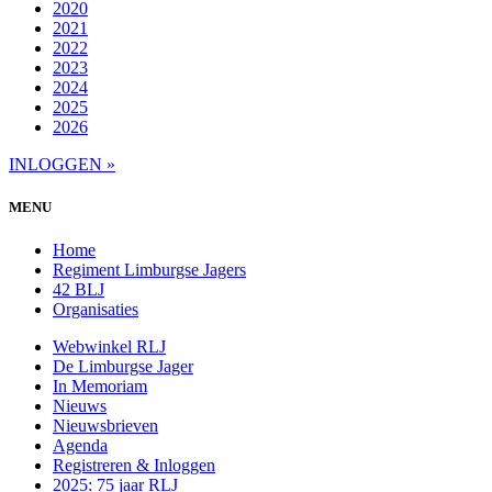
2020
2021
2022
2023
2024
2025
2026
INLOGGEN »
MENU
Home
Regiment Limburgse Jagers
42 BLJ
Organisaties
Webwinkel RLJ
De Limburgse Jager
In Memoriam
Nieuws
Nieuwsbrieven
Agenda
Registreren & Inloggen
2025: 75 jaar RLJ