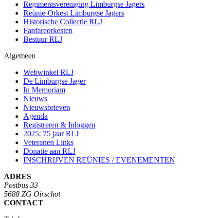
Regimentsvereniging Limburgse Jagers
Reünie-Orkest Limburgse Jagers
Historische Collectie RLJ
Fanfareorkesten
Bestuur RLJ
Algemeen
Webwinkel RLJ
De Limburgse Jager
In Memoriam
Nieuws
Nieuwsbrieven
Agenda
Registreren & Inloggen
2025: 75 jaar RLJ
Veteranen Links
Donatie aan RLJ
INSCHRIJVEN REÜNIES / EVENEMENTEN
ADRES
Postbus 33
5688 ZG Oirschot
CONTACT