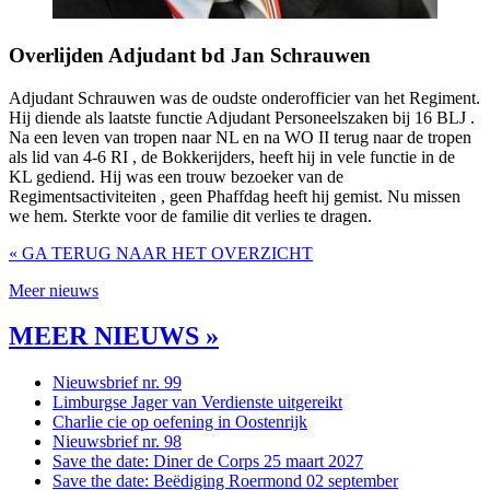
Overlijden Adjudant bd Jan Schrauwen
Adjudant Schrauwen was de oudste onderofficier van het Regiment.
Hij diende als laatste functie Adjudant Personeelszaken bij 16 BLJ .
Na een leven van tropen naar NL en na WO II terug naar de tropen
als lid van 4-6 RI , de Bokkerijders, heeft hij in vele functie in de
KL gediend. Hij was een trouw bezoeker van de
Regimentsactiviteiten , geen Phaffdag heeft hij gemist. Nu missen
we hem. Sterkte voor de familie dit verlies te dragen.
« GA TERUG NAAR HET OVERZICHT
Meer nieuws
MEER NIEUWS »
Nieuwsbrief nr. 99
Limburgse Jager van Verdienste uitgereikt
Charlie cie op oefening in Oostenrijk
Nieuwsbrief nr. 98
Save the date: Diner de Corps 25 maart 2027
Save the date: Beëdiging Roermond 02 september