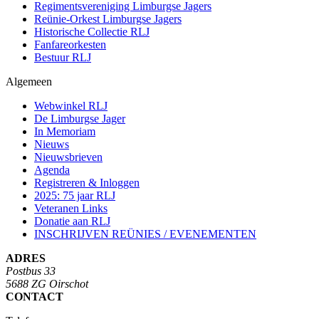
Regimentsvereniging Limburgse Jagers
Reünie-Orkest Limburgse Jagers
Historische Collectie RLJ
Fanfareorkesten
Bestuur RLJ
Algemeen
Webwinkel RLJ
De Limburgse Jager
In Memoriam
Nieuws
Nieuwsbrieven
Agenda
Registreren & Inloggen
2025: 75 jaar RLJ
Veteranen Links
Donatie aan RLJ
INSCHRIJVEN REÜNIES / EVENEMENTEN
ADRES
Postbus 33
5688 ZG Oirschot
CONTACT