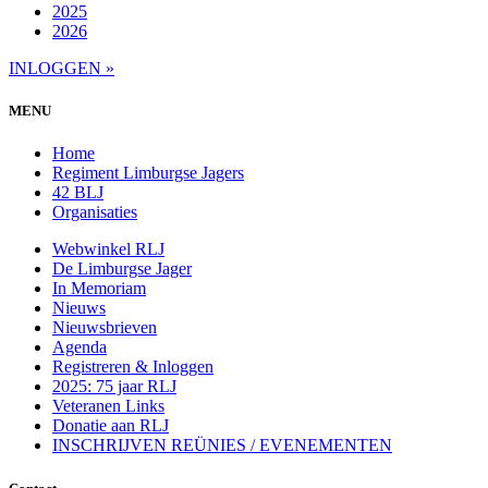
2025
2026
INLOGGEN »
MENU
Home
Regiment Limburgse Jagers
42 BLJ
Organisaties
Webwinkel RLJ
De Limburgse Jager
In Memoriam
Nieuws
Nieuwsbrieven
Agenda
Registreren & Inloggen
2025: 75 jaar RLJ
Veteranen Links
Donatie aan RLJ
INSCHRIJVEN REÜNIES / EVENEMENTEN