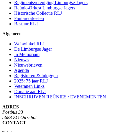
Regimentsvereniging Limburgse Jagers
Reünie-Orkest Limburgse Jagers
Historische Collectie RLJ
Fanfareorkesten
Bestuur RLJ
Algemeen
Webwinkel RLJ
De Limburgse Jager
In Memoriam
Nieuws
Nieuwsbrieven
Agenda
Registreren & Inloggen
2025: 75 jaar RLJ
Veteranen Links
Donatie aan RLJ
INSCHRIJVEN REÜNIES / EVENEMENTEN
ADRES
Postbus 33
5688 ZG Oirschot
CONTACT