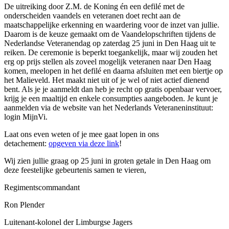
De uitreiking door Z.M. de Koning én een defilé met de
onderscheiden vaandels en veteranen doet recht aan de
maatschappelijke erkenning en waardering voor de inzet van jullie.
Daarom is de keuze gemaakt om de Vaandelopschriften tijdens de
Nederlandse Veteranendag op zaterdag 25 juni in Den Haag uit te
reiken. De ceremonie is beperkt toegankelijk, maar wij zouden het
erg op prijs stellen als zoveel mogelijk veteranen naar Den Haag
komen, meelopen in het defilé en daarna afsluiten met een biertje op
het Malieveld. Het maakt niet uit of je wel of niet actief dienend
bent. Als je je aanmeldt dan heb je recht op gratis openbaar vervoer,
krijg je een maaltijd en enkele consumpties aangeboden. Je kunt je
aanmelden via de website van het Nederlands Veteraneninstituut:
login MijnVi.
Laat ons even weten of je mee gaat lopen in ons
detachement:
opgeven via deze link
!
Wij zien jullie graag op 25 juni in groten getale in Den Haag om
deze feestelijke gebeurtenis samen te vieren,
Regimentscommandant
Ron Plender
Luitenant-kolonel der Limburgse Jagers