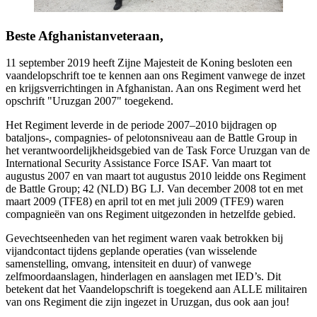
Beste Afghanistanveteraan,
11 september 2019 heeft Zijne Majesteit de Koning besloten een
vaandelopschrift toe te kennen aan ons Regiment vanwege de inzet
en krijgsverrichtingen in Afghanistan. Aan ons Regiment werd het
opschrift "Uruzgan 2007" toegekend.
Het Regiment leverde in de periode 2007–2010 bijdragen op
bataljons-, compagnies- of pelotonsniveau aan de Battle Group in
het verantwoordelijkheidsgebied van de Task Force Uruzgan van de
International Security Assistance Force ISAF. Van maart tot
augustus 2007 en van maart tot augustus 2010 leidde ons Regiment
de Battle Group; 42 (NLD) BG LJ. Van december 2008 tot en met
maart 2009 (TFE8) en april tot en met juli 2009 (TFE9) waren
compagnieën van ons Regiment uitgezonden in hetzelfde gebied.
Gevechtseenheden van het regiment waren vaak betrokken bij
vijandcontact tijdens geplande operaties (van wisselende
samenstelling, omvang, intensiteit en duur) of vanwege
zelfmoordaanslagen, hinderlagen en aanslagen met IED’s. Dit
betekent dat het Vaandelopschrift is toegekend aan ALLE militairen
van ons Regiment die zijn ingezet in Uruzgan, dus ook aan jou!