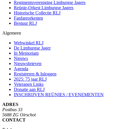
Regimentsvereniging Limburgse Jagers
Reünie-Orkest Limburgse Jagers
Historische Collectie RLJ
Fanfareorkesten
Bestuur RLJ
Algemeen
Webwinkel RLJ
De Limburgse Jager
In Memoriam
Nieuws
Nieuwsbrieven
Agenda
Registreren & Inloggen
2025: 75 jaar RLJ
Veteranen Links
Donatie aan RLJ
INSCHRIJVEN REÜNIES / EVENEMENTEN
ADRES
Postbus 33
5688 ZG Oirschot
CONTACT