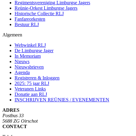
Regimentsvereniging Limburgse Jagers
Reünie-Orkest Limburgse Jagers
Historische Collectie RLJ
Fanfareorkesten
Bestuur RLJ
Algemeen
Webwinkel RLJ
De Limburgse Jager
In Memoriam
Nieuws
Nieuwsbrieven
Agenda
Registreren & Inloggen
2025: 75 jaar RLJ
Veteranen Links
Donatie aan RLJ
INSCHRIJVEN REÜNIES / EVENEMENTEN
ADRES
Postbus 33
5688 ZG Oirschot
CONTACT