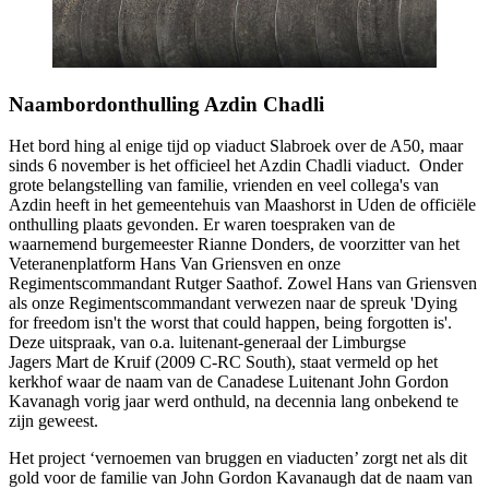
Naambordonthulling Azdin Chadli
Het bord hing al enige tijd op viaduct Slabroek over de A50, maar
sinds 6 november is het officieel het Azdin Chadli viaduct. Onder
grote belangstelling van familie, vrienden en veel collega's van
Azdin heeft in het gemeentehuis van Maashorst in Uden de officiële
onthulling plaats gevonden. Er waren toespraken van de
waarnemend burgemeester Rianne Donders, de voorzitter van het
Veteranenplatform Hans Van Griensven en onze
Regimentscommandant Rutger Saathof. Zowel Hans van Griensven
als onze Regimentscommandant verwezen naar de spreuk 'Dying
for freedom isn't the worst that could happen, being forgotten is'.
Deze uitspraak, van o.a. luitenant-generaal der Limburgse
Jagers Mart de Kruif (2009 C-RC South), staat vermeld op het
kerkhof waar de naam van de Canadese Luitenant John Gordon
Kavanagh vorig jaar werd onthuld, na decennia lang onbekend te
zijn geweest.
Het project ‘vernoemen van bruggen en viaducten’ zorgt net als dit
gold voor de familie van John Gordon Kavanaugh dat de naam van