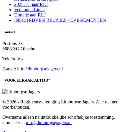
2025: 75 jaar RLJ
Veteranen Links
Donatie aan RLJ
INSCHRIJVEN REÜNIES / EVENEMENTEN
Contact
Postbus 33
5688 ZG Oirschot
Telefoon:
-
E-mail:
info@limburgsejagers.nl
"VOOR ELKAAR, ALTIJD"
© 2026 - Regimentsvereniging Limburgse Jagers. Alle rechten
voorbehouden.
Overname alleen na uitdrukkelijke schriftelijke toestemming.
Contact via:
info@limburgsejagers.nl