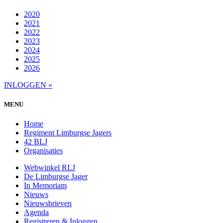
2020
2021
2022
2023
2024
2025
2026
INLOGGEN »
MENU
Home
Regiment Limburgse Jagers
42 BLJ
Organisaties
Webwinkel RLJ
De Limburgse Jager
In Memoriam
Nieuws
Nieuwsbrieven
Agenda
Registreren & Inloggen