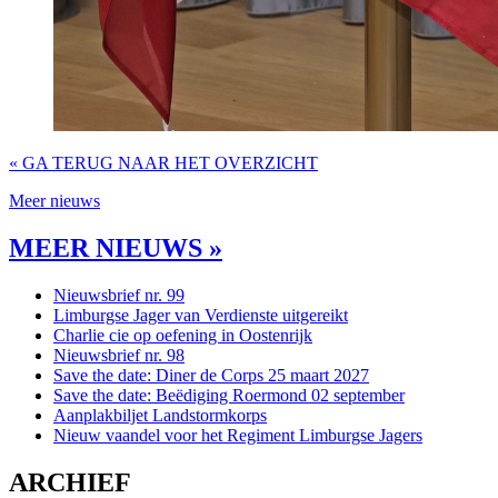
« GA TERUG NAAR HET OVERZICHT
Meer nieuws
MEER NIEUWS »
Nieuwsbrief nr. 99
Limburgse Jager van Verdienste uitgereikt
Charlie cie op oefening in Oostenrijk
Nieuwsbrief nr. 98
Save the date: Diner de Corps 25 maart 2027
Save the date: Beëdiging Roermond 02 september
Aanplakbiljet Landstormkorps
Nieuw vaandel voor het Regiment Limburgse Jagers
ARCHIEF