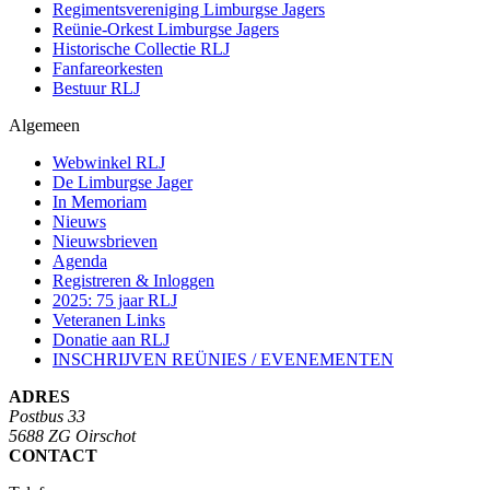
Regimentsvereniging Limburgse Jagers
Reünie-Orkest Limburgse Jagers
Historische Collectie RLJ
Fanfareorkesten
Bestuur RLJ
Algemeen
Webwinkel RLJ
De Limburgse Jager
In Memoriam
Nieuws
Nieuwsbrieven
Agenda
Registreren & Inloggen
2025: 75 jaar RLJ
Veteranen Links
Donatie aan RLJ
INSCHRIJVEN REÜNIES / EVENEMENTEN
ADRES
Postbus 33
5688 ZG Oirschot
CONTACT