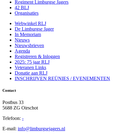
Regiment Limburgse Jagers
42 BLJ
Organisaties
Webwinkel RLJ
De Limburgse Jager
In Memoriam
Nieuws
Nieuwsbrieven
Agenda
Registreren & Inloggen
2025: 75 jaar RLJ
Veteranen Links
Donatie aan RLJ
INSCHRIJVEN REÜNIES / EVENEMENTEN
Contact
Postbus 33
5688 ZG Oirschot
Telefoon:
-
E-mail:
info@limburgsejagers.nl