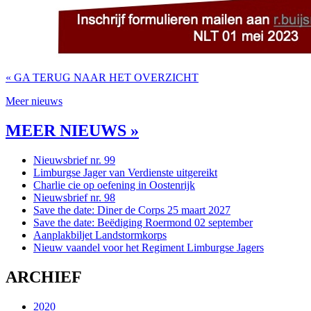
« GA TERUG NAAR HET OVERZICHT
Meer nieuws
MEER NIEUWS »
Nieuwsbrief nr. 99
Limburgse Jager van Verdienste uitgereikt
Charlie cie op oefening in Oostenrijk
Nieuwsbrief nr. 98
Save the date: Diner de Corps 25 maart 2027
Save the date: Beëdiging Roermond 02 september
Aanplakbiljet Landstormkorps
Nieuw vaandel voor het Regiment Limburgse Jagers
ARCHIEF
2020