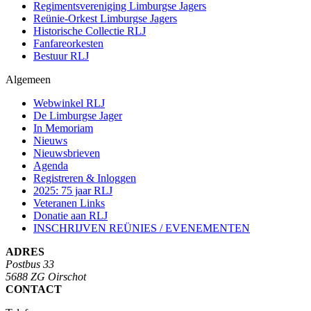
Regimentsvereniging Limburgse Jagers
Reünie-Orkest Limburgse Jagers
Historische Collectie RLJ
Fanfareorkesten
Bestuur RLJ
Algemeen
Webwinkel RLJ
De Limburgse Jager
In Memoriam
Nieuws
Nieuwsbrieven
Agenda
Registreren & Inloggen
2025: 75 jaar RLJ
Veteranen Links
Donatie aan RLJ
INSCHRIJVEN REÜNIES / EVENEMENTEN
ADRES
Postbus 33
5688 ZG Oirschot
CONTACT