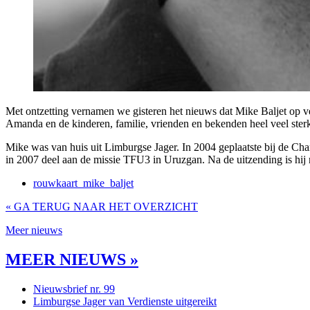
Met ontzetting vernamen we gisteren het nieuws dat Mike Baljet op vee
Amanda en de kinderen, familie, vrienden en bekenden heel veel ster
Mike was van huis uit Limburgse Jager. In 2004 geplaatste bij de Cha
in 2007 deel aan de missie TFU3 in Uruzgan. Na de uitzending is hij 
rouwkaart_mike_baljet
« GA TERUG NAAR HET OVERZICHT
Meer nieuws
MEER NIEUWS »
Nieuwsbrief nr. 99
Limburgse Jager van Verdienste uitgereikt