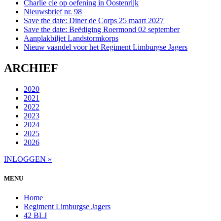
Charlie cie op oefening in Oostenrijk
Nieuwsbrief nr. 98
Save the date: Diner de Corps 25 maart 2027
Save the date: Beëdiging Roermond 02 september
Aanplakbiljet Landstormkorps
Nieuw vaandel voor het Regiment Limburgse Jagers
ARCHIEF
2020
2021
2022
2023
2024
2025
2026
INLOGGEN »
MENU
Home
Regiment Limburgse Jagers
42 BLJ