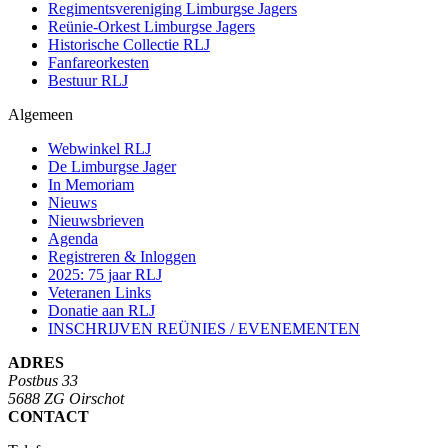
Regimentsvereniging Limburgse Jagers
Reünie-Orkest Limburgse Jagers
Historische Collectie RLJ
Fanfareorkesten
Bestuur RLJ
Algemeen
Webwinkel RLJ
De Limburgse Jager
In Memoriam
Nieuws
Nieuwsbrieven
Agenda
Registreren & Inloggen
2025: 75 jaar RLJ
Veteranen Links
Donatie aan RLJ
INSCHRIJVEN REÜNIES / EVENEMENTEN
ADRES
Postbus 33
5688 ZG Oirschot
CONTACT