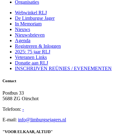
Organisaties
Webwinkel RLJ
De Limburgse Jager
In Memoriam
Nieuws
Nieuwsbrieven
Agenda
Registreren & Inloggen
2025: 75 jaar RLJ
Veteranen Links
Donatie aan RLJ
INSCHRIJVEN REÜNIES / EVENEMENTEN
Contact
Postbus 33
5688 ZG Oirschot
Telefoon:
-
E-mail:
info@limburgsejagers.nl
"VOOR ELKAAR, ALTIJD"