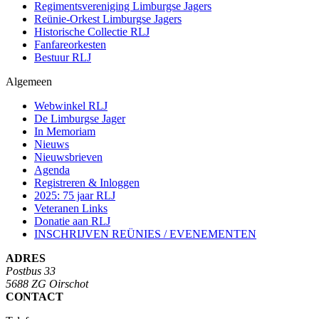
Regimentsvereniging Limburgse Jagers
Reünie-Orkest Limburgse Jagers
Historische Collectie RLJ
Fanfareorkesten
Bestuur RLJ
Algemeen
Webwinkel RLJ
De Limburgse Jager
In Memoriam
Nieuws
Nieuwsbrieven
Agenda
Registreren & Inloggen
2025: 75 jaar RLJ
Veteranen Links
Donatie aan RLJ
INSCHRIJVEN REÜNIES / EVENEMENTEN
ADRES
Postbus 33
5688 ZG Oirschot
CONTACT