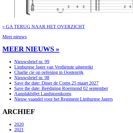
« GA TERUG NAAR HET OVERZICHT
Meer nieuws
MEER NIEUWS »
Nieuwsbrief nr. 99
Limburgse Jager van Verdienste uitgereikt
Charlie cie op oefening in Oostenrijk
Nieuwsbrief nr. 98
Save the date: Diner de Corps 25 maart 2027
Save the date: Beëdiging Roermond 02 september
Aanplakbiljet Landstormkorps
Nieuw vaandel voor het Regiment Limburgse Jagers
ARCHIEF
2020
2021