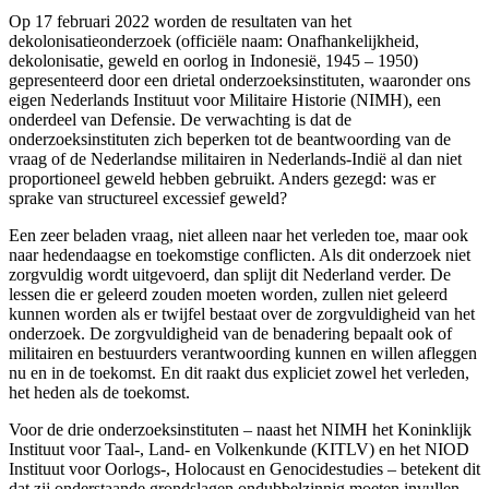
Op 17 februari 2022 worden de resultaten van het
dekolonisatieonderzoek (officiële naam: Onafhankelijkheid,
dekolonisatie, geweld en oorlog in Indonesië, 1945 – 1950)
gepresenteerd door een drietal onderzoeksinstituten, waaronder ons
eigen Nederlands Instituut voor Militaire Historie (NIMH), een
onderdeel van Defensie. De verwachting is dat de
onderzoeksinstituten zich beperken tot de beantwoording van de
vraag of de Nederlandse militairen in Nederlands-Indië al dan niet
proportioneel geweld hebben gebruikt. Anders gezegd: was er
sprake van structureel excessief geweld?
Een zeer beladen vraag, niet alleen naar het verleden toe, maar ook
naar hedendaagse en toekomstige conflicten. Als dit onderzoek niet
zorgvuldig wordt uitgevoerd, dan splijt dit Nederland verder. De
lessen die er geleerd zouden moeten worden, zullen niet geleerd
kunnen worden als er twijfel bestaat over de zorgvuldigheid van het
onderzoek. De zorgvuldigheid van de benadering bepaalt ook of
militairen en bestuurders verantwoording kunnen en willen afleggen
nu en in de toekomst. En dit raakt dus expliciet zowel het verleden,
het heden als de toekomst.
Voor de drie onderzoeksinstituten – naast het NIMH het Koninklijk
Instituut voor Taal-, Land- en Volkenkunde (KITLV) en het NIOD
Instituut voor Oorlogs-, Holocaust en Genocidestudies – betekent dit
dat zij onderstaande grondslagen ondubbelzinnig moeten invullen.