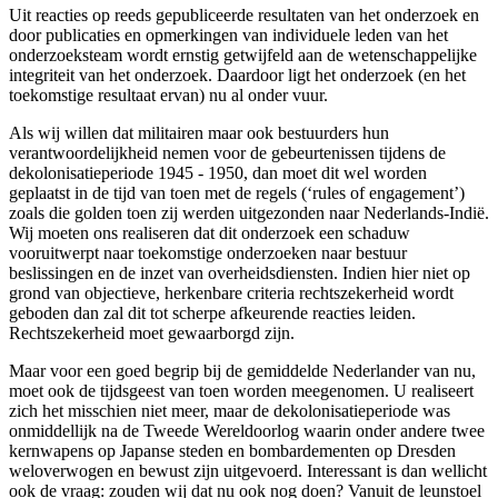
Uit reacties op reeds gepubliceerde resultaten van het onderzoek en
door publicaties en opmerkingen van individuele leden van het
onderzoeksteam wordt ernstig getwijfeld aan de wetenschappelijke
integriteit van het onderzoek. Daardoor ligt het onderzoek (en het
toekomstige resultaat ervan) nu al onder vuur.
Als wij willen dat militairen maar ook bestuurders hun
verantwoordelijkheid nemen voor de gebeurtenissen tijdens de
dekolonisatieperiode 1945 - 1950, dan moet dit wel worden
geplaatst in de tijd van toen met de regels (‘rules of engagement’)
zoals die golden toen zij werden uitgezonden naar Nederlands-Indië.
Wij moeten ons realiseren dat dit onderzoek een schaduw
vooruitwerpt naar toekomstige onderzoeken naar bestuur
beslissingen en de inzet van overheidsdiensten. Indien hier niet op
grond van objectieve, herkenbare criteria rechtszekerheid wordt
geboden dan zal dit tot scherpe afkeurende reacties leiden.
Rechtszekerheid moet gewaarborgd zijn.
Maar voor een goed begrip bij de gemiddelde Nederlander van nu,
moet ook de tijdsgeest van toen worden meegenomen. U realiseert
zich het misschien niet meer, maar de dekolonisatieperiode was
onmiddellijk na de Tweede Wereldoorlog waarin onder andere twee
kernwapens op Japanse steden en bombardementen op Dresden
weloverwogen en bewust zijn uitgevoerd. Interessant is dan wellicht
ook de vraag: zouden wij dat nu ook nog doen? Vanuit de leunstoel