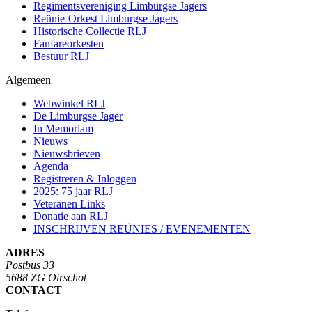
Regimentsvereniging Limburgse Jagers
Reünie-Orkest Limburgse Jagers
Historische Collectie RLJ
Fanfareorkesten
Bestuur RLJ
Algemeen
Webwinkel RLJ
De Limburgse Jager
In Memoriam
Nieuws
Nieuwsbrieven
Agenda
Registreren & Inloggen
2025: 75 jaar RLJ
Veteranen Links
Donatie aan RLJ
INSCHRIJVEN REÜNIES / EVENEMENTEN
ADRES
Postbus 33
5688 ZG Oirschot
CONTACT