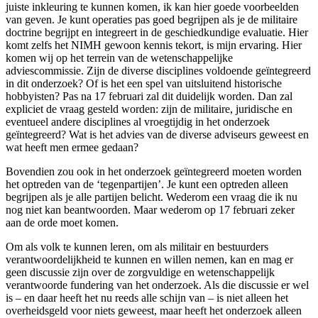
juiste inkleuring te kunnen komen, ik kan hier goede voorbeelden
van geven. Je kunt operaties pas goed begrijpen als je de militaire
doctrine begrijpt en integreert in de geschiedkundige evaluatie. Hier
komt zelfs het NIMH gewoon kennis tekort, is mijn ervaring. Hier
komen wij op het terrein van de wetenschappelijke
adviescommissie. Zijn de diverse disciplines voldoende geïntegreerd
in dit onderzoek? Of is het een spel van uitsluitend historische
hobbyisten? Pas na 17 februari zal dit duidelijk worden. Dan zal
expliciet de vraag gesteld worden: zijn de militaire, juridische en
eventueel andere disciplines al vroegtijdig in het onderzoek
geïntegreerd? Wat is het advies van de diverse adviseurs geweest en
wat heeft men ermee gedaan?
Bovendien zou ook in het onderzoek geïntegreerd moeten worden
het optreden van de ‘tegenpartijen’. Je kunt een optreden alleen
begrijpen als je alle partijen belicht. Wederom een vraag die ik nu
nog niet kan beantwoorden. Maar wederom op 17 februari zeker
aan de orde moet komen.
Om als volk te kunnen leren, om als militair en bestuurders
verantwoordelijkheid te kunnen en willen nemen, kan en mag er
geen discussie zijn over de zorgvuldige en wetenschappelijk
verantwoorde fundering van het onderzoek. Als die discussie er wel
is – en daar heeft het nu reeds alle schijn van – is niet alleen het
overheidsgeld voor niets geweest, maar heeft het onderzoek alleen