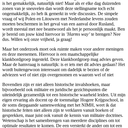
is het gemakkelijk, natuurlijk niet! Maar als er elke dag duizenden
zonen van je sneuvelen dan wordt deze stellingname toch echt
ongemakkelijk, zo heb ik gemerkt in vele discussies. De simpele
vraag of wij Polen en Litouwen met Nederlandse levens zouden
moeten beschermen in het geval van een aanval door Rusland,
wordt meestal met nee beantwoord als het je persoonlijk maakt. Ben
je bereid om jouw kind hiervoor in
’Harms way’
te brengen? Nee
dus. Willen wij onze vrijheid, ja graag!
Maar het onderzoek moet ook ruimte maken voor andere meningen
en deze meenemen. Hiervoor is een maatschappelijke
klankbordgroep ingesteld. Deze klankbordgroep mag advies geven.
Maar de hamvraag is natuurlijk: is er iets met dit advies gedaan? Het
wordt buitengewoon interessant om dadelijk te bezien of de
adviezen wel of niet zijn overgenomen en waarom wel of niet
Bovendien zijn er niet alleen historische invalshoeken, maar
bijvoorbeeld ook militaire en juridische gezichtspunten die
uiteindelijk gezamenlijk tot een historische waarheid leiden. Uit mijn
eigen ervaring als docent op de toenmalige Hogere Krijgsschool, in
de soms diepgaande samenwerking met het NIMH, weet ik dat
historische feiten niet alleen zijn te verklaren vanuit boeken of
gesprekken, maar juist ook vanuit de kennis van militaire doctrines.
Wetenschap is het samenbrengen van meerdere disciplines om tot
optimale resultaten te komen. De een versterkt de ander om tot een