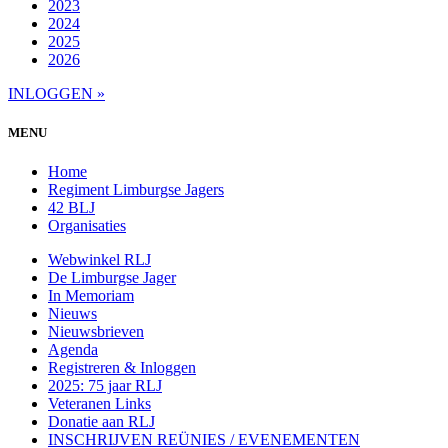
2023
2024
2025
2026
INLOGGEN »
MENU
Home
Regiment Limburgse Jagers
42 BLJ
Organisaties
Webwinkel RLJ
De Limburgse Jager
In Memoriam
Nieuws
Nieuwsbrieven
Agenda
Registreren & Inloggen
2025: 75 jaar RLJ
Veteranen Links
Donatie aan RLJ
INSCHRIJVEN REÜNIES / EVENEMENTEN