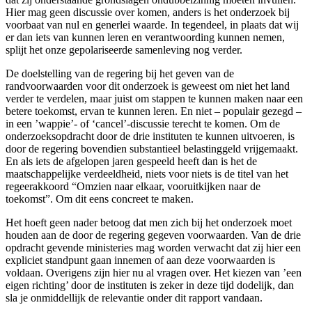
Hier mag geen discussie over komen, anders is het onderzoek bij
voorbaat van nul en generlei waarde. In tegendeel, in plaats dat wij
er dan iets van kunnen leren en verantwoording kunnen nemen,
splijt het onze gepolariseerde samenleving nog verder.
De doelstelling van de regering bij het geven van de
randvoorwaarden voor dit onderzoek is geweest om niet het land
verder te verdelen, maar juist om stappen te kunnen maken naar een
betere toekomst, ervan te kunnen leren. En niet – populair gezegd –
in een ’wappie’- of ‘cancel’-discussie terecht te komen. Om de
onderzoeksopdracht door de drie instituten te kunnen uitvoeren, is
door de regering bovendien substantieel belastinggeld vrijgemaakt.
En als iets de afgelopen jaren gespeeld heeft dan is het de
maatschappelijke verdeeldheid, niets voor niets is de titel van het
regeerakkoord “Omzien naar elkaar, vooruitkijken naar de
toekomst”. Om dit eens concreet te maken.
Het hoeft geen nader betoog dat men zich bij het onderzoek moet
houden aan de door de regering gegeven voorwaarden. Van de drie
opdracht gevende ministeries mag worden verwacht dat zij hier een
expliciet standpunt gaan innemen of aan deze voorwaarden is
voldaan. Overigens zijn hier nu al vragen over. Het kiezen van ’een
eigen richting’ door de instituten is zeker in deze tijd dodelijk, dan
sla je onmiddellijk de relevantie onder dit rapport vandaan.