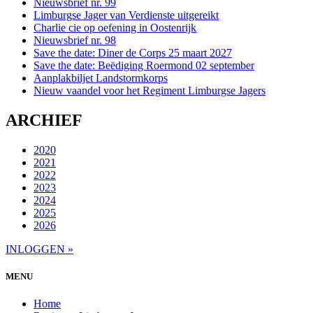
Nieuwsbrief nr. 99
Limburgse Jager van Verdienste uitgereikt
Charlie cie op oefening in Oostenrijk
Nieuwsbrief nr. 98
Save the date: Diner de Corps 25 maart 2027
Save the date: Beëdiging Roermond 02 september
Aanplakbiljet Landstormkorps
Nieuw vaandel voor het Regiment Limburgse Jagers
ARCHIEF
2020
2021
2022
2023
2024
2025
2026
INLOGGEN »
MENU
Home