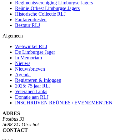
Regimentsvereniging Limburgse Jagers
Reünie-Orkest Limburgse Jagers
Historische Collectie RLJ
Fanfareorkesten
Bestuur RLJ
Algemeen
Webwinkel RLJ
De Limburgse Jager
In Memoriam
Nieuws
Nieuwsbrieven
Agenda
Registreren & Inloggen
2025: 75 jaar RLJ
Veteranen Links
Donatie aan RLJ
INSCHRIJVEN REÜNIES / EVENEMENTEN
ADRES
Postbus 33
5688 ZG Oirschot
CONTACT