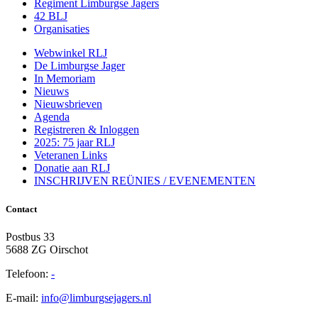
Regiment Limburgse Jagers
42 BLJ
Organisaties
Webwinkel RLJ
De Limburgse Jager
In Memoriam
Nieuws
Nieuwsbrieven
Agenda
Registreren & Inloggen
2025: 75 jaar RLJ
Veteranen Links
Donatie aan RLJ
INSCHRIJVEN REÜNIES / EVENEMENTEN
Contact
Postbus 33
5688 ZG Oirschot
Telefoon:
-
E-mail:
info@limburgsejagers.nl