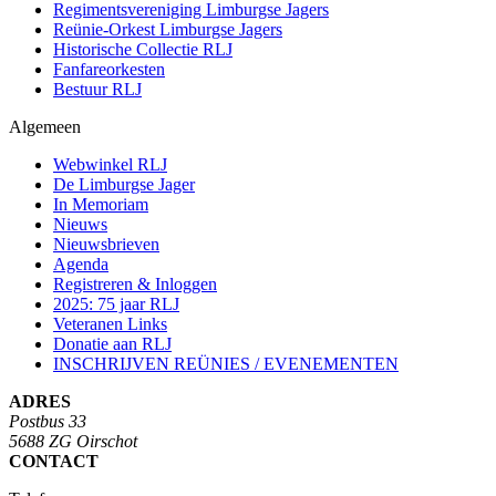
Regimentsvereniging Limburgse Jagers
Reünie-Orkest Limburgse Jagers
Historische Collectie RLJ
Fanfareorkesten
Bestuur RLJ
Algemeen
Webwinkel RLJ
De Limburgse Jager
In Memoriam
Nieuws
Nieuwsbrieven
Agenda
Registreren & Inloggen
2025: 75 jaar RLJ
Veteranen Links
Donatie aan RLJ
INSCHRIJVEN REÜNIES / EVENEMENTEN
ADRES
Postbus 33
5688 ZG Oirschot
CONTACT