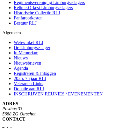
Regimentsvereniging Limburgse Jagers
Reünie-Orkest Limburgse Jagers
Historische Collectie RLJ
Fanfareorkesten
Bestuur RLJ
Algemeen
Webwinkel RLJ
De Limburgse Jager
In Memoriam
Nieuws
Nieuwsbrieven
Agenda
Registreren & Inloggen
2025: 75 jaar RLJ
Veteranen Links
Donatie aan RLJ
INSCHRIJVEN REÜNIES / EVENEMENTEN
ADRES
Postbus 33
5688 ZG Oirschot
CONTACT