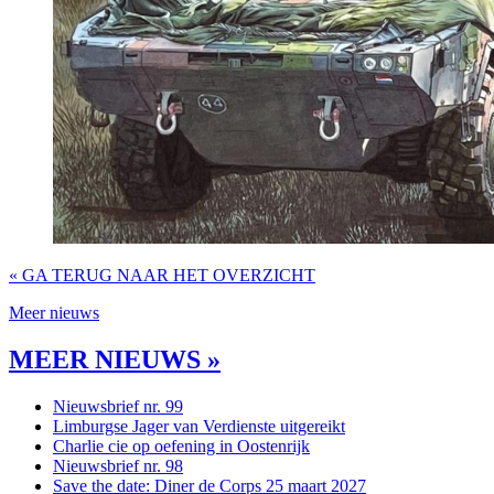
« GA TERUG NAAR HET OVERZICHT
Meer nieuws
MEER NIEUWS »
Nieuwsbrief nr. 99
Limburgse Jager van Verdienste uitgereikt
Charlie cie op oefening in Oostenrijk
Nieuwsbrief nr. 98
Save the date: Diner de Corps 25 maart 2027