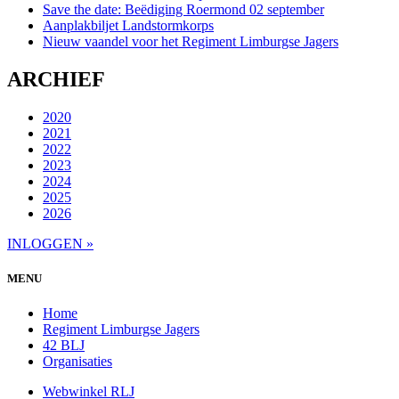
Save the date: Beëdiging Roermond 02 september
Aanplakbiljet Landstormkorps
Nieuw vaandel voor het Regiment Limburgse Jagers
ARCHIEF
2020
2021
2022
2023
2024
2025
2026
INLOGGEN »
MENU
Home
Regiment Limburgse Jagers
42 BLJ
Organisaties
Webwinkel RLJ