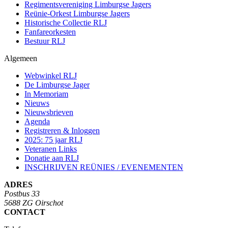
Regimentsvereniging Limburgse Jagers
Reünie-Orkest Limburgse Jagers
Historische Collectie RLJ
Fanfareorkesten
Bestuur RLJ
Algemeen
Webwinkel RLJ
De Limburgse Jager
In Memoriam
Nieuws
Nieuwsbrieven
Agenda
Registreren & Inloggen
2025: 75 jaar RLJ
Veteranen Links
Donatie aan RLJ
INSCHRIJVEN REÜNIES / EVENEMENTEN
ADRES
Postbus 33
5688 ZG Oirschot
CONTACT