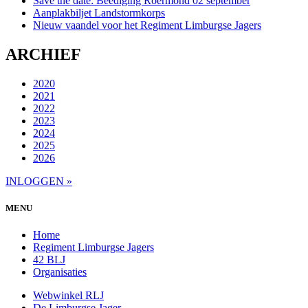
Save the date: Beëdiging Roermond 02 september
Aanplakbiljet Landstormkorps
Nieuw vaandel voor het Regiment Limburgse Jagers
ARCHIEF
2020
2021
2022
2023
2024
2025
2026
INLOGGEN »
MENU
Home
Regiment Limburgse Jagers
42 BLJ
Organisaties
Webwinkel RLJ
De Limburgse Jager