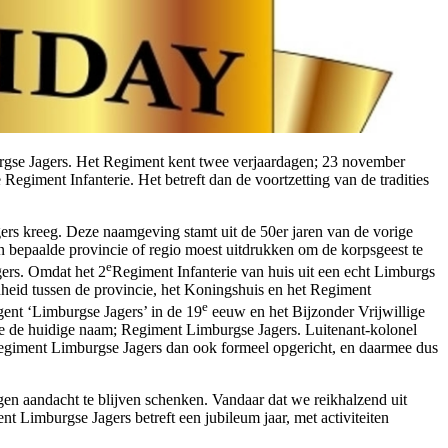
urgse Jagers. Het Regiment kent twee verjaardagen; 23 november
Regiment Infanterie. Het betreft dan de voortzetting van de tradities
rs kreeg. Deze naamgeving stamt uit de 50er jaren van de vorige
epaalde provincie of regio moest uitdrukken om de korpsgeest te
e
gers. Omdat het 2
Regiment Infanterie van huis uit een echt Limburgs
eid tussen de provincie, het Koningshuis en het Regiment
e
ent ‘Limburgse Jagers’ in de 19
eeuw en het Bijzonder Vrijwillige
 de huidige naam; Regiment Limburgse Jagers. Luitenant-kolonel
egiment Limburgse Jagers dan ook formeel opgericht, en daarmee dus
gen aandacht te blijven schenken. Vandaar dat we reikhalzend uit
 Limburgse Jagers betreft een jubileum jaar, met activiteiten