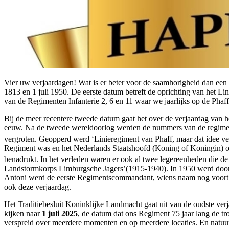
Vier uw verjaardagen! Wat is er beter voor de saamhorigheid dan een
1813 en 1 juli 1950. De eerste datum betreft de oprichting van het Lin
van de Regimenten Infanterie 2, 6 en 11 waar we jaarlijks op de Pha
Bij de meer recentere tweede datum gaat het over de verjaardag van
eeuw. Na de tweede wereldoorlog werden de nummers van de regiment
vergroten. Geopperd werd ‘Linieregiment van Phaff, maar dat idee ve
Regiment was en het Nederlands Staatshoofd (Koning of Koningin) oo
benadrukt. In het verleden waren er ook al twee legereenheden die
Landstormkorps Limburgsche Jagers’(1915-1940). In 1950 werd door 
Antoni werd de eerste Regimentscommandant, wiens naam nog voortle
ook deze verjaardag.
Het Traditiebesluit Koninklijke Landmacht gaat uit van de oudste ver
kijken naar
1 juli 2025
, de datum dat ons Regiment 75 jaar lang de tr
verspreid over meerdere momenten en op meerdere locaties. En natuurl