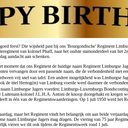
 goed feest? Die wijsheid past bij ons 'Bourgondische' Regiment Limb
ieregiment van kolonel Phaff, naar het oudste stamonderdeel van het 2e 
ffdag aandacht aan schenken.
 het moment dat ons Regiment de huidige naam Regiment Limburgse Jage
en vervangen door een passende naam, die de verbondenheid met een b
rdween vrij snel van tafel. Een andere mogelijkheid was Limburgse Ja
k de titel Hertog(in) van Limburg voerde werd daarmee de verbondenh
 de naam Limburgse Jagers voerden; Limburgs-Luxemburgs Bondsconting
Luitenant-kolonel J.L.H.A. Antoni de knoop doorgehakt en kregen we
eft in één van de Regimentswaarderingen. Op 1 juli 1950 werd het R
jaardag, maar het Regiment vindt het belangrijk om aan beide verjaarda
otse naam Limburgse Jagers mag dragen. De viering van 75 jaar Regiment
ijk vieren we dit ook tijdens de Regimentsweek rond 1 juli.