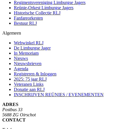
Regimentsvereniging Limburgse Jagers
Reünie-Orkest Limburgse Jagers
Historische Collectie RLJ
Fanfareorkesten
Bestuur RLJ
Algemeen
Webwinkel RLJ
De Limburgse Jager
In Memoriam
Nieuws
Nieuwsbrieven
Agenda
Registreren & Inloggen
2025: 75 jaar RLJ
Veteranen Links
Donatie aan RLJ
INSCHRIJVEN REÜNIES / EVENEMENTEN
ADRES
Postbus 33
5688 ZG Oirschot
CONTACT