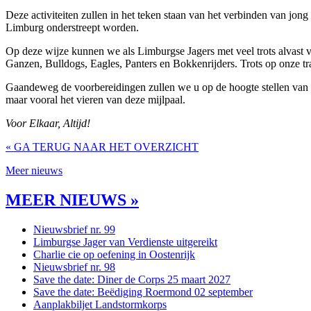
Deze activiteiten zullen in het teken staan van het verbinden van jon
Limburg onderstreept worden.
Op deze wijze kunnen we als Limburgse Jagers met veel trots alvast v
Ganzen, Bulldogs, Eagles, Panters en Bokkenrijders. Trots op onze tra
Gaandeweg de voorbereidingen zullen we u op de hoogte stellen van d
maar vooral het vieren van deze mijlpaal.
Voor Elkaar, Altijd!
« GA TERUG NAAR HET OVERZICHT
Meer nieuws
MEER NIEUWS »
Nieuwsbrief nr. 99
Limburgse Jager van Verdienste uitgereikt
Charlie cie op oefening in Oostenrijk
Nieuwsbrief nr. 98
Save the date: Diner de Corps 25 maart 2027
Save the date: Beëdiging Roermond 02 september
Aanplakbiljet Landstormkorps