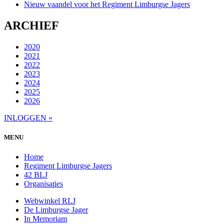
Nieuw vaandel voor het Regiment Limburgse Jagers
ARCHIEF
2020
2021
2022
2023
2024
2025
2026
INLOGGEN »
MENU
Home
Regiment Limburgse Jagers
42 BLJ
Organisaties
Webwinkel RLJ
De Limburgse Jager
In Memoriam